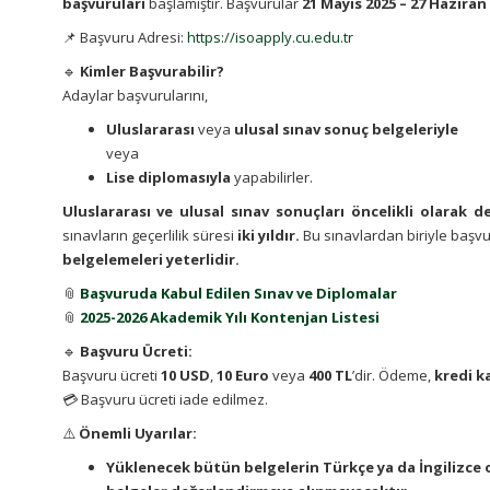
başvuruları
başlamıştır. Başvurular
21 Mayıs 2025 – 27 Haziran
📌 Başvuru Adresi:
https://isoapply.cu.edu.tr
🔹
Kimler Başvurabilir?
Adaylar başvurularını,
Uluslararası
veya
ulusal sınav sonuç belgeleriyle
veya
Lise diplomasıyla
yapabilirler.
Uluslararası ve ulusal sınav sonuçları öncelikli olarak d
sınavların geçerlilik süresi
iki yıldır.
Bu sınavlardan biriyle başv
belgelemeleri yeterlidir.
📎
Başvuruda Kabul Edilen Sınav ve Diplomalar
📎
2025-2026 Akademik Yılı Kontenjan Listesi
🔹
Başvuru Ücreti:
Başvuru ücreti
10 USD
,
10 Euro
veya
400 TL
’dir. Ödeme,
kredi k
💳 Başvuru ücreti iade edilmez.
⚠️
Önemli Uyarılar:
Yüklenecek bütün belgelerin Türkçe ya da İngilizce 