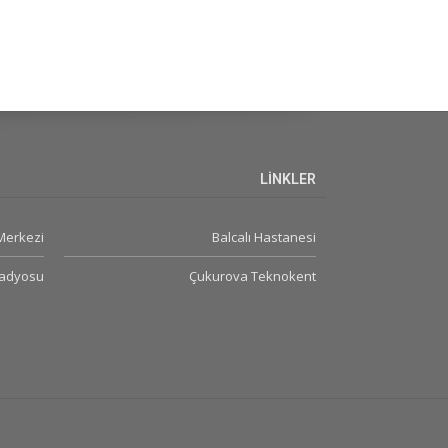
LİNKLER
Merkezi
Balcalı Hastanesi
Radyosu
Çukurova Teknokent