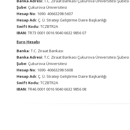
Banka Adresi:
T.C. Ziraat Bankası Çukurova Üniversitesi Şubesi 
Şube:
Çukurova Üniversitesi
Hesap No:
1690- 40663298-5607
Hesap Adı:
Ç. Ü. Strateji Geliştirme Daire Başkanlığı
Swift Kodu:
TCZBTR2A
IBAN:
TR73 0001 0016 9040 6632 9856 07
Euro Hesabı
Banka:
T.C. Ziraat Bankası
Banka Adresi:
T.C. Ziraat Bankası Çukurova Üniversitesi Şubesi 
Şube:
Çukurova Üniversitesi
Hesap No:
1690- 40663298-5608
Hesap Adı:
Ç. Ü. Strateji Geliştirme Daire Başkanlığı
Swift Kodu:
TCZBTR2A
IBAN:
TR46 0001 0016 9040 6632 9856 08