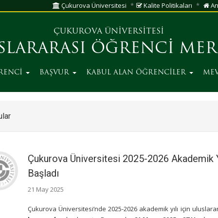
Çukurova Üniversitesi
Kalite Politikaları
An
ÇUKUROVA ÜNİVERSİTESİ
SLARARASI ÖĞRENCİ MER
RENCİ
BAŞVUR
KABUL ALAN ÖĞRENCİLER
ME
lar
Çukurova Üniversitesi 2025-2026 Akademik Yı
Başladı
21 May 2025
Çukurova Üniversitesi’nde 2025-2026 akademik yılı için uluslara