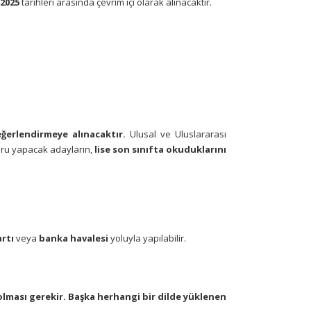
 2025
tarihleri arasında çevrim içi olarak alınacaktır.
eğerlendirmeye alınacaktır.
Ulusal ve Uluslararası
uru yapacak adayların,
lise son sınıfta okuduklarını
artı
veya
banka havalesi
yoluyla yapılabilir.
olması gerekir. Başka herhangi bir dilde yüklenen