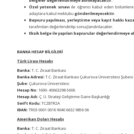
belgeler değerlendirmeye alınmayacaktır.
Özel yetenek sınavı
ile öğrenci kabul eden bölümler
adaylara kabul mektubu
gönderilmeyecektir.
Başvuru yapılması, yerleştirme veya kayıt hakkı kaz
tarafından değerlendirilip sonuçlandırılacaktır.
Eksik belge ile yapılan başvurular değerlendirmeye a
BANKA HESAP BİLGİLERİ
Türk Lirası Hesabı
Banka:
T. C. Ziraat Bankası
Banka Adresi:
T.C. Ziraat Bankası Çukurova Üniversitesi Şubesi 
Şube:
Çukurova Üniversitesi
Hesap No:
1690- 40663298-5606
Hesap Adı:
Ç. Ü. Strateji Geliştirme Daire Başkanlığı
Swift Kodu:
TCZBTR2A
IBAN:
TR03 0001 0016 9040 6632 9856 06
Amerikan Doları Hesabı
Banka:
T. C. Ziraat Bankası