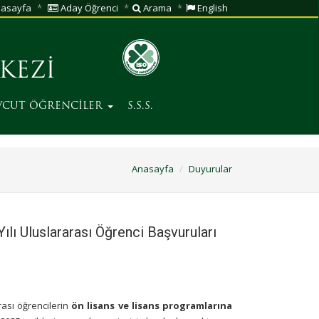
asayfa
Aday Öğrenci
Arama
English
KEZİ
VCUT ÖĞRENCİLER
S.S.S.
Anasayfa
Duyurular
lı Uluslararası Öğrenci Başvuruları
rası öğrencilerin
ön lisans ve lisans programlarına